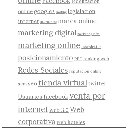
online
Facebook
Fidelización
google+
legislacion
online
hosting
marca online
internet
linkbuilding
marketing digital
marketing móvil
marketing online
newsletter
posicionamiento
ranking web
PPC
Redes Sociales
reputación online
tienda virtual
seo
twitter
sem
venta por
Usuarios facebook
internet
Web
web 3.0
corporativa
web hoteles