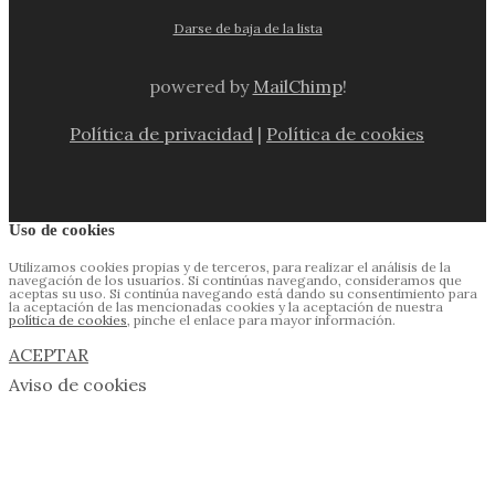
Darse de baja de la lista
powered by
MailChimp
!
Política de privacidad
|
Política de cookies
Uso de cookies
Utilizamos cookies propias y de terceros, para realizar el análisis de la
navegación de los usuarios. Si continúas navegando, consideramos que
aceptas su uso. Si continúa navegando está dando su consentimiento para
la aceptación de las mencionadas cookies y la aceptación de nuestra
política de cookies
, pinche el enlace para mayor información.
ACEPTAR
Aviso de cookies