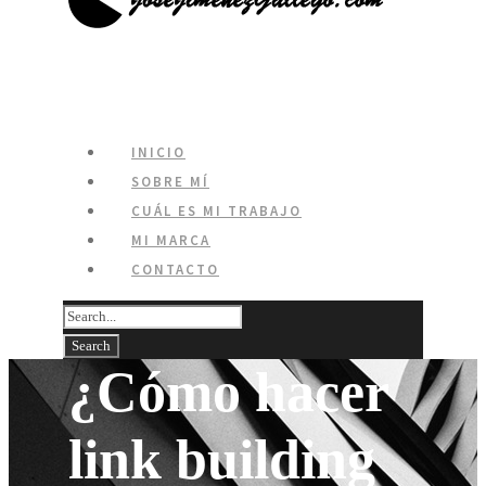
INICIO
SOBRE MÍ
CUÁL ES MI TRABAJO
MI MARCA
CONTACTO
¿Cómo hacer
link building