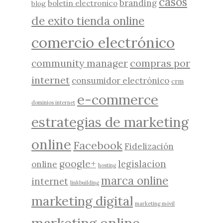
casos
branding
boletin electronico
blog
de exito tienda online
comercio electrónico
compras por
community manager
internet
consumidor electrónico
crm
e-commerce
dominios internet
estrategias de marketing
online
Facebook
Fidelización
google+
legislacion
online
hosting
marca online
internet
linkbuilding
marketing digital
marketing móvil