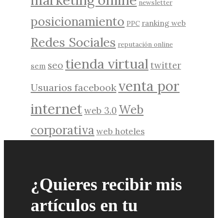
marketing online
newsletter
posicionamiento
ranking web
PPC
Redes Sociales
reputación online
tienda virtual
seo
twitter
sem
venta por
Usuarios facebook
internet
Web
web 3.0
corporativa
web hoteles
¿Quieres recibir mis
artículos en tu