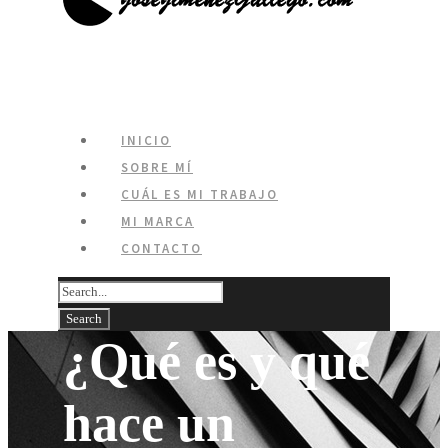
INICIO
SOBRE MÍ
CUÁL ES MI TRABAJO
MI MARCA
CONTACTO
¿Qué es y qué
hace un