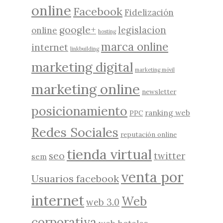
online
Facebook
Fidelización
google+
legislacion
online
hosting
marca online
internet
linkbuilding
marketing digital
marketing móvil
marketing online
newsletter
posicionamiento
ranking web
PPC
Redes Sociales
reputación online
tienda virtual
seo
twitter
sem
venta por
Usuarios facebook
internet
Web
web 3.0
corporativa