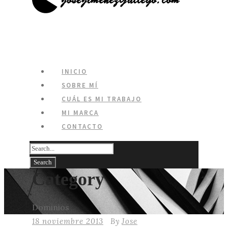
INICIO
SOBRE MÍ
CUÁL ES MI TRABAJO
MI MARCA
CONTACTO
Category
Dominios
18 noviembre 2013
By
Jose