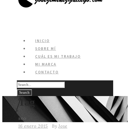
INICIO
SOBRE MÍ
CUÁL ES MI TRABAJO
MI MARCA
CONTACTO
Tag
seo
16 enero 2015
By
Jose