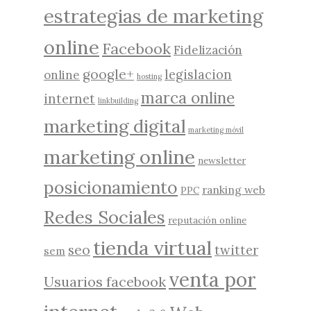
estrategias de marketing
online
Facebook
Fidelización
google+
legislacion
online
hosting
marca online
internet
linkbuilding
marketing digital
marketing móvil
marketing online
newsletter
posicionamiento
ranking web
PPC
Redes Sociales
reputación online
tienda virtual
seo
twitter
sem
venta por
Usuarios facebook