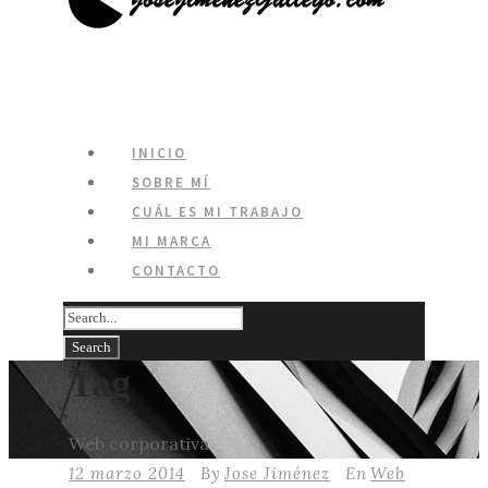
INICIO
SOBRE MÍ
CUÁL ES MI TRABAJO
MI MARCA
CONTACTO
Tag
Web corporativa
12 marzo 2014
By
Jose Jiménez
En
Web