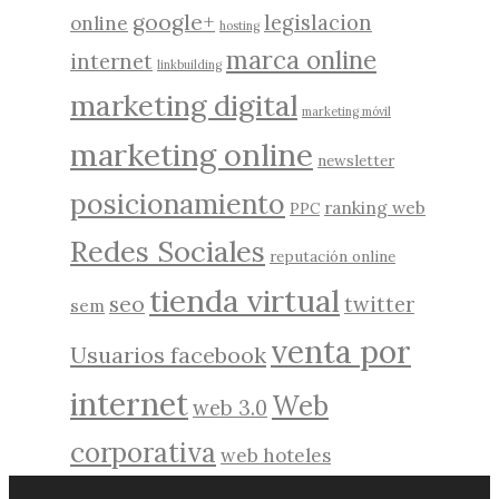
google+
legislacion
online
hosting
marca online
internet
linkbuilding
marketing digital
marketing móvil
marketing online
newsletter
posicionamiento
ranking web
PPC
Redes Sociales
reputación online
tienda virtual
seo
twitter
sem
venta por
Usuarios facebook
internet
Web
web 3.0
corporativa
web hoteles