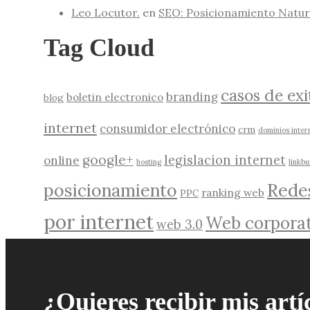
Leo Locutor.
en
SEO: Posicionamiento Natur
Tag Cloud
casos de exi
branding
boletin electronico
blog
internet
consumidor electrónico
crm
dominios inter
google+
legislacion internet
online
hosting
linkbu
Rede
posicionamiento
ranking web
PPC
por internet
Web corporat
web 3.0
¿Quieres recibir mis artí