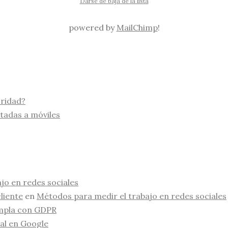
Darse de baja de la lista
powered by
MailChimp
!
oridad?
tadas a móviles
jo en redes sociales
liente
en
Métodos para medir el trabajo en redes sociales
mpla con GDPR
al en Google