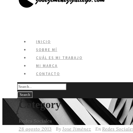
INICIO
SOBRE MÍ
CUÁL ES MI TRABAJO
MI MARCA
CONTACTO
Category
Redes Sociales
28 agosto 2013
By
Jose Jiménez
En
Redes Sociale