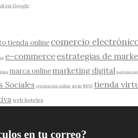
al en Google
comercio electrónic
to tienda online
e-commerce
estrategias de marke
net
marketing digital
marca online
ilding
marketing móv
tienda virt
s Sociales
seo
sem
reputación online
iva
web hoteles
culos en tu correo?