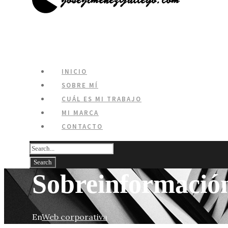
INICIO
SOBRE MÍ
CUÁL ES MI TRABAJO
MI MARCA
CONTACTO
Sobreinformació
En
Web corporativa